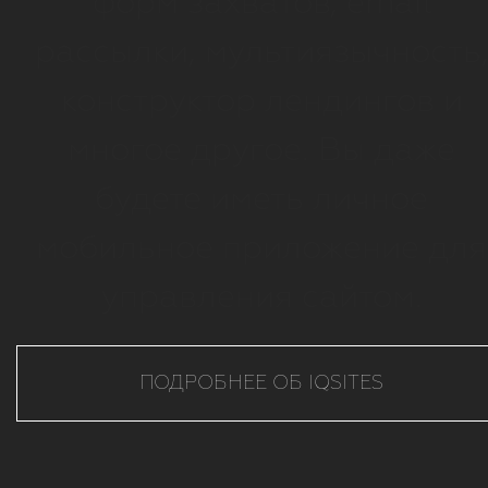
форм захватов, email
рассылки, мультиязычность
конструктор лендингов и
многое другое. Вы даже
будете иметь личное
мобильное приложение для
управления сайтом.
ПОДРОБНЕЕ ОБ IQSITES