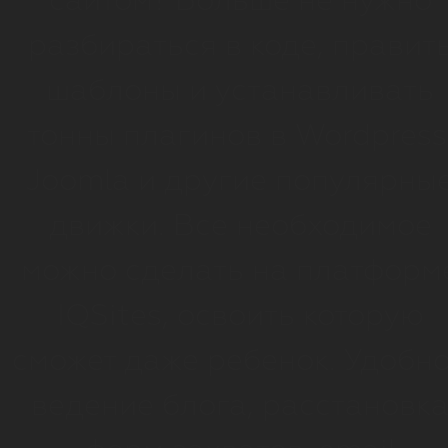
сайтом? Больше не нужно
разбираться в коде, правит
шаблоны и устанавливать
тонны плагинов в Wordpress
Joomla и другие популярны
движки. Все необходимое
можно сделать на платформ
IQSites, освоить которую
сможет даже ребенок. Удобн
ведение блога, расстановк