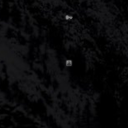
аналитики
Удобная платформа для
управления сайтом
ВСЁ ВКЛЮЧЕНО:
изображения, иконки,
кнопки