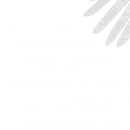
РЕШЕНИЙ
Команда IQSites уже широк
известна благодаря своей
мощной платформе с
невероятными
возможностями по создани
сайтов и их управлением. М
решили пойти дальше и
задействовали лучшие