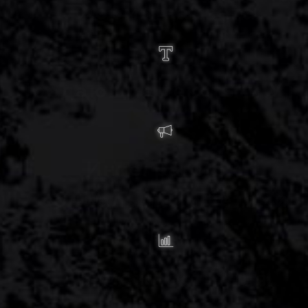
Формы захвата
Продающие тексты и УТ
Интеграция с
социальными сетями
Возможности для