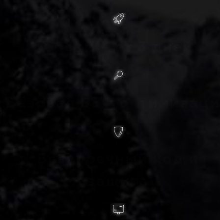
Сроки ~ от 3 дней
Базовая SEO оптимизац
Безупречный код и
защита