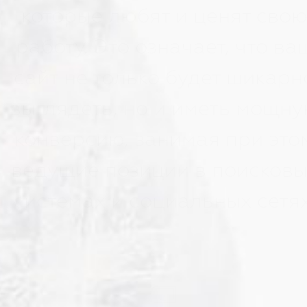
которые любят и ценят сво
работу. Это означает, что ва
сайт не только будет шикарн
выглядеть, но и иметь мощн
конверсию, занимая при это
ведущие позиции в поисковы
системах и социальных сетях