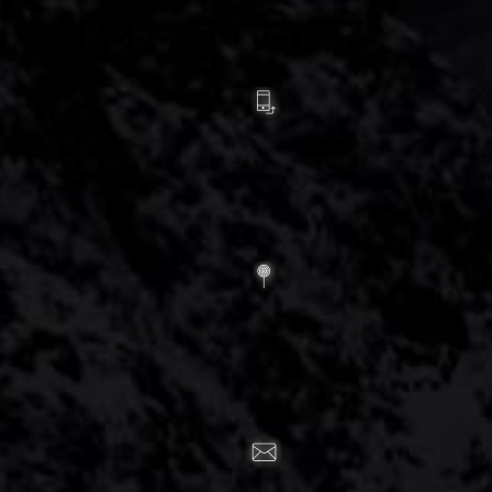
Кроссбраузерность
Полноценная мобильна
версия
Parallax эффекты и
анимация